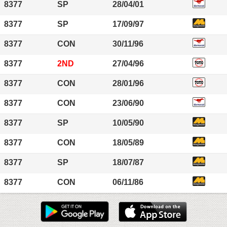
8377
SP
28/04/01
8377
SP
17/09/97
8377
CON
30/11/96
8377
2ND
27/04/96
8377
CON
28/01/96
8377
CON
23/06/90
8377
SP
10/05/90
8377
CON
18/05/89
8377
SP
18/07/87
8377
CON
06/11/86