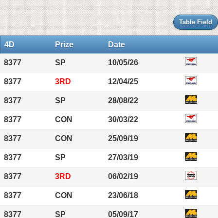
Table Field
4D
Prize
Date
8377
SP
10/05/26
8377
3RD
12/04/25
8377
SP
28/08/22
8377
CON
30/03/22
8377
CON
25/09/19
8377
SP
27/03/19
8377
3RD
06/02/19
8377
CON
23/06/18
8377
SP
05/09/17